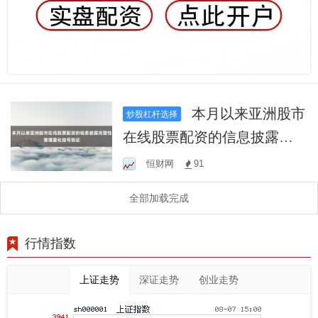
本月以来亚洲股市
炒股杠杆选择
在线股票配资的信息披露完
整性管理量化信号验证
恒财网
91
全部加载完成
行情指数
上证走势
深证走势
创业走势