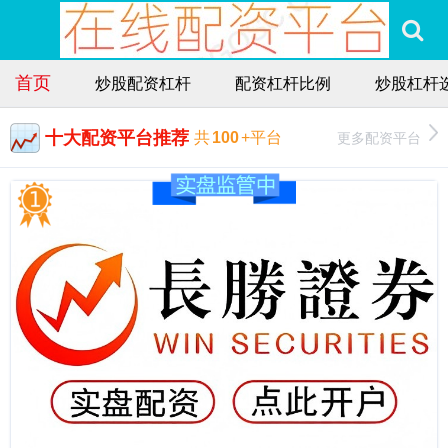
首页
炒股配资杠杆
配资杠杆比例
炒股杠杆
十大配资平台推荐
更多配资平台
共
100
+平台