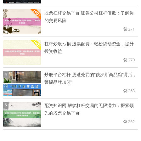
股票杠杆交易平台 证券公司杠杆倍数：了解你
的交易风险
271
杠杆炒股亏损 股票配资：轻松撬动资金，提升
投资收益
270
4
炒股平台杠杆 屡遭处罚的“俄罗斯商品馆”背后，
警惕品牌加盟“
263
5
配资知识网 解锁杠杆交易的无限潜力：探索领
先的股票交易平台
262