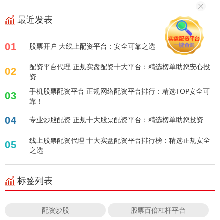
最近发表
01
股票开户 大线上配资平台：安全可靠之选
配资平台代理 正规实盘配资十大平台：精选榜单助您安心投
02
资
手机股票配资平台 正规网络配资平台排行：精选TOP安全可
03
靠！
04
专业炒股配资 正规十大股票配资平台：精选榜单助您投资
线上股票配资代理 十大实盘配资平台排行榜：精选正规安全
05
之选
标签列表
配资炒股
股票百倍杠杆平台