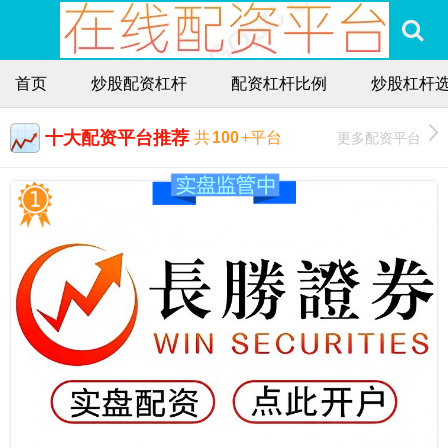
首页
炒股配资杠杆
配资杠杆比例
炒股杠杆
十大配资平台推荐
更多配资平台
共
100
+平台